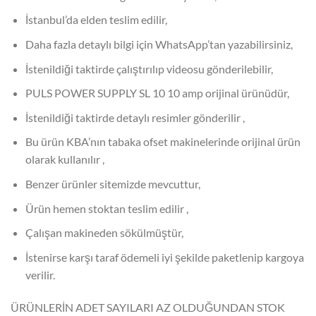
İstanbul’da elden teslim edilir,
Daha fazla detaylı bilgi için WhatsApp’tan yazabilirsiniz,
İstenildiği taktirde çalıştırılıp videosu gönderilebilir,
PULS POWER SUPPLY SL 10 10 amp orijinal ürünüdür,
İstenildiği taktirde detaylı resimler gönderilir ,
Bu ürün KBA’nın tabaka ofset makinelerinde orijinal ürün
olarak kullanılır ,
Benzer ürünler sitemizde mevcuttur,
Ürün hemen stoktan teslim edilir ,
Çalışan makineden sökülmüştür,
İstenirse karşı taraf ödemeli iyi şekilde paketlenip kargoya
verilir.
ÜRÜNLERİN ADET SAYILARI AZ OLDUĞUNDAN STOK