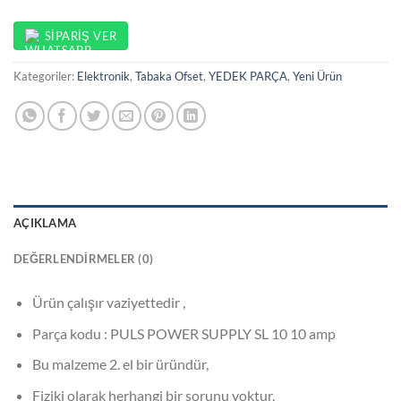
SIPARIŞ VER
Kategoriler:
Elektronik
,
Tabaka Ofset
,
YEDEK PARÇA
,
Yeni Ürün
AÇIKLAMA
DEĞERLENDIRMELER (0)
Ürün çalışır vaziyettedir ,
Parça kodu : PULS POWER SUPPLY SL 10 10 amp
Bu malzeme 2. el bir üründür,
Fiziki olarak herhangi bir sorunu yoktur,