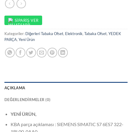
SIPARIŞ VER
Kategoriler:
Diğerleri Tabaka Ofset
,
Elektronik
,
Tabaka Ofset
,
YEDEK
PARÇA
,
Yeni Ürün
AÇIKLAMA
DEĞERLENDIRMELER (0)
YENİ ÜRÜN,
KBA parça açıklaması : SIEMENS SIMATIC S7 6ES7 322-
1BL00-0AA0