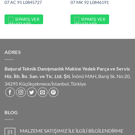
07 AC 91 L0845727
07 MK 92 L0846191
SIPARIŞ VER
SIPARIŞ VER
ADRES
Başural Teknik Danışmanlık
Makine Yedek Parça ve Servis
Hiz.
İth. İhr. San. ve Tic. Ltd. Şti.
İnönü MAH, Barış Sk. No:20,
34295 Küçükçekmece/İstanbul, Türkiye
BLOG
MALZEME SATIŞIMIZ İLE İLGİLİ BİLGİLENDİRME
21